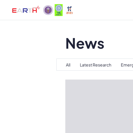
News
All
Latest Research
Emerg