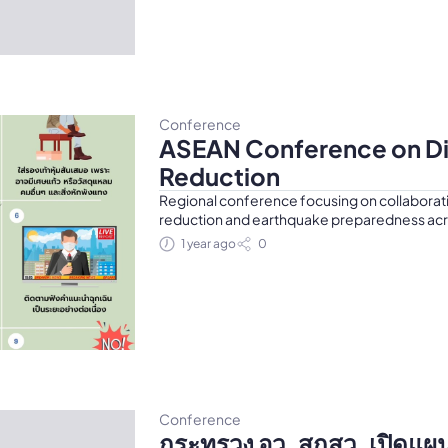
Conference
ASEAN Conference on Dis
Reduction
Regional conference focusing on collaborati
reduction and earthquake preparedness acr
1 year ago
0
Conference
กระทรวง อว. สกสว. เปิดแผน