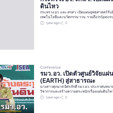
ดินไหว
กระทรวง อว. และ สกสว. เปิดแผนยุทธศาสตร์รับ
เทคโนโลยีและนวัตกรรม ววน. รวมถึง InSpectra
Traffy Fondue และ THEOS-2
1 year ago
0
Conference
รมว.อว. เปิดตัวศูนย์วิจัยแผ
(EARTH) สู่สาธารณะ
นางสาวศุภมาส อิศรภักดี รมว.อว. ประกาศบทบา
วิชาการและสร้างความตระหนักเรื่องแผ่นดินไ
1 year ago
0